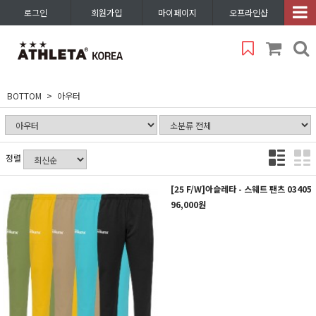
로그인
회원가입
마이페이지
오프라인샵
BOTTOM
아우터
정렬
[25 F/W]아슬레타 - 스웨트 팬츠 03405
96,000원